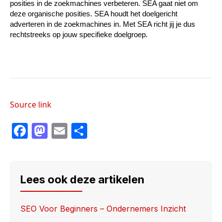
posities in de zoekmachines verbeteren. SEA gaat niet om 
deze organische posities. SEA houdt het doelgericht 
adverteren in de zoekmachines in. Met SEA richt jij je dus 
rechtstreeks op jouw specifieke doelgroep. 
Source link
F
M
E
S
a
a
m
h
c
st
ail
ar
e
o
e
Lees ook deze artikelen
b
d
o
o
SEO Voor Beginners – Ondernemers Inzicht