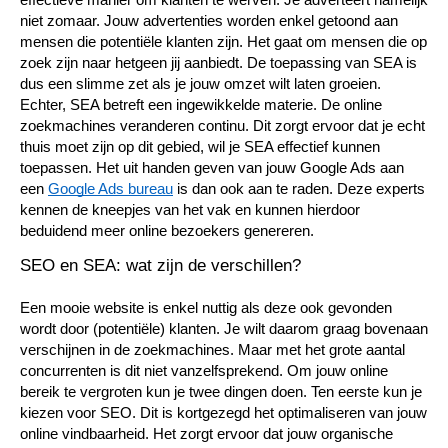
niet zomaar. Jouw advertenties worden enkel getoond aan 
mensen die potentiële klanten zijn. Het gaat om mensen die op 
zoek zijn naar hetgeen jij aanbiedt. De toepassing van SEA is 
dus een slimme zet als je jouw omzet wilt laten groeien. 
Echter, SEA betreft een ingewikkelde materie. De online 
zoekmachines veranderen continu. Dit zorgt ervoor dat je echt 
thuis moet zijn op dit gebied, wil je SEA effectief kunnen 
toepassen. Het uit handen geven van jouw Google Ads aan 
een 
Google Ads bureau
 is dan ook aan te raden. Deze experts 
kennen de kneepjes van het vak en kunnen hierdoor 
beduidend meer online bezoekers genereren. 
SEO en SEA: wat zijn de verschillen?
Een mooie website is enkel nuttig als deze ook gevonden 
wordt door (potentiële) klanten. Je wilt daarom graag bovenaan 
verschijnen in de zoekmachines. Maar met het grote aantal 
concurrenten is dit niet vanzelfsprekend. Om jouw online 
bereik te vergroten kun je twee dingen doen. Ten eerste kun je 
kiezen voor SEO. Dit is kortgezegd het optimaliseren van jouw 
online vindbaarheid. Het zorgt ervoor dat jouw organische 