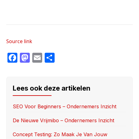
Source link
F
M
E
S
a
a
m
h
c
st
ail
ar
e
o
e
Lees ook deze artikelen
b
d
o
o
SEO Voor Beginners – Ondernemers Inzicht
o
n
De Nieuwe Vrijmibo – Ondernemers Inzicht
k
Concept Testing: Zo Maak Je Van Jouw