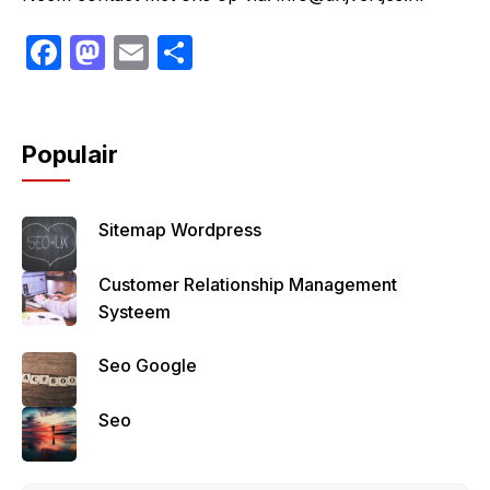
F
M
E
S
a
a
m
h
c
st
ail
ar
e
o
e
Populair
b
d
o
o
Sitemap Wordpress
o
n
Customer Relationship Management
k
Systeem
Seo Google
Seo