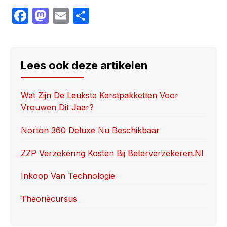
F
M
E
S
a
a
m
h
c
st
ail
ar
e
o
e
Lees ook deze artikelen
b
d
o
o
Wat Zijn De Leukste Kerstpakketten Voor
Vrouwen Dit Jaar?
o
n
k
Norton 360 Deluxe Nu Beschikbaar
ZZP Verzekering Kosten Bij Beterverzekeren.nl
Inkoop Van Technologie
Theoriecursus