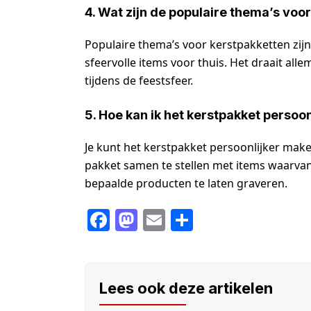
4. Wat zijn de populaire thema’s voo
Populaire thema’s voor kerstpakketten zijn 
sfeervolle items voor thuis. Het draait al
tijdens de feestsfeer.
5. Hoe kan ik het kerstpakket persoo
Je kunt het kerstpakket persoonlijker mak
pakket samen te stellen met items waarvan 
bepaalde producten te laten graveren.
F
M
E
S
a
a
m
h
c
st
ail
ar
e
o
e
Lees ook deze artikelen
b
d