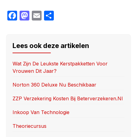
F
M
E
S
a
a
m
h
c
st
ail
ar
e
o
e
Lees ook deze artikelen
b
d
o
o
Wat Zijn De Leukste Kerstpakketten Voor
Vrouwen Dit Jaar?
o
n
k
Norton 360 Deluxe Nu Beschikbaar
ZZP Verzekering Kosten Bij Beterverzekeren.nl
Inkoop Van Technologie
Theoriecursus