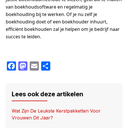
van boekhoudsoftware en regelmatig je
boekhouding bij te werken. Of je nu zelf je
boekhouding doet of een boekhouder inhuurt,
efficiënt boekhouden zal je helpen om je bedrijf naar
succes te leiden.
F
M
E
S
a
a
m
h
c
st
ail
ar
e
o
e
Lees ook deze artikelen
b
d
o
o
Wat Zijn De Leukste Kerstpakketten Voor
Vrouwen Dit Jaar?
o
n