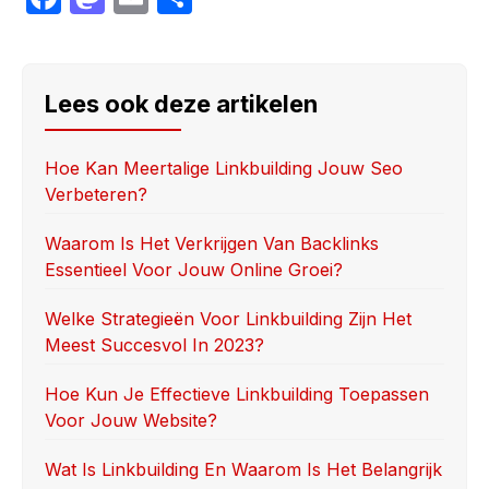
a
a
m
h
c
st
ail
ar
e
o
e
Lees ook deze artikelen
b
d
o
o
Hoe Kan Meertalige Linkbuilding Jouw Seo
Verbeteren?
o
n
k
Waarom Is Het Verkrijgen Van Backlinks
Essentieel Voor Jouw Online Groei?
Welke Strategieën Voor Linkbuilding Zijn Het
Meest Succesvol In 2023?
Hoe Kun Je Effectieve Linkbuilding Toepassen
Voor Jouw Website?
Wat Is Linkbuilding En Waarom Is Het Belangrijk