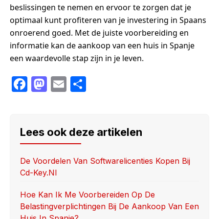
beslissingen te nemen en ervoor te zorgen dat je
optimaal kunt profiteren van je investering in Spaans
onroerend goed. Met de juiste voorbereiding en
informatie kan de aankoop van een huis in Spanje
een waardevolle stap zijn in je leven.
F
M
E
S
a
a
m
h
c
st
ail
ar
e
o
e
Lees ook deze artikelen
b
d
o
o
De Voordelen Van Softwarelicenties Kopen Bij
Cd-Key.nl
o
n
k
Hoe Kan Ik Me Voorbereiden Op De
Belastingverplichtingen Bij De Aankoop Van Een
Huis In Spanje?