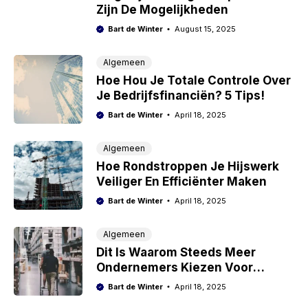
Zijn De Mogelijkheden
Bart de Winter
August 15, 2025
Algemeen
Hoe Hou Je Totale Controle Over
Je Bedrijfsfinanciën? 5 Tips!
Bart de Winter
April 18, 2025
Algemeen
Hoe Rondstroppen Je Hijswerk
Veiliger En Efficiënter Maken
Bart de Winter
April 18, 2025
Algemeen
Dit Is Waarom Steeds Meer
Ondernemers Kiezen Voor
Fulfilment Uitbesteden
Bart de Winter
April 18, 2025