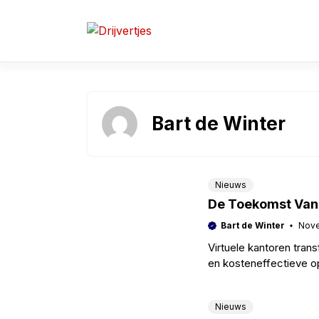
Skip
to
content
Bart de Winter
Nieuws
De Toekomst Van 
Bart de Winter
Nove
Virtuele kantoren tran
en kosteneffectieve op
professioneel imago t
Nieuws