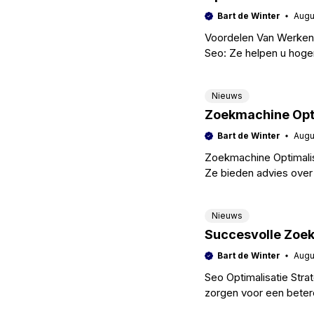
Bart de Winter
Augu
Voordelen Van Werken 
Seo: Ze helpen u hoger
Basisprincipes van zo
Nieuws
Zoekmachine Opti
Bart de Winter
Augu
Zoekmachine Optimali
Ze bieden advies over
betekenis van zoekmac
een
Nieuws
Succesvolle Zoek
Bart de Winter
Augu
Seo Optimalisatie Str
zorgen voor een beter
Grondbeginselen van z