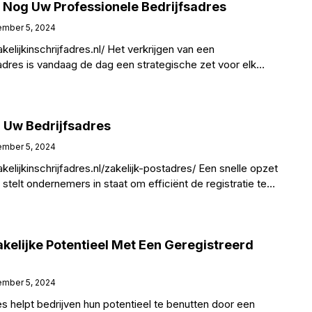
 Nog Uw Professionele Bedrijfsadres
mber 5, 2024
elijkinschrijfadres.nl/ Het verkrijgen van een
adres is vandaag de dag een strategische zet voor elk
de geloofwaardigheid en legt
r Uw Bedrijfsadres
mber 5, 2024
elijkinschrijfadres.nl/zakelijk-postadres/ Een snelle opzet
stelt ondernemers in staat om efficiënt de registratie te
ardigheid op te bouwen. Ze
kelijke Potentieel Met Een Geregistreerd
mber 5, 2024
s helpt bedrijven hun potentieel te benutten door een