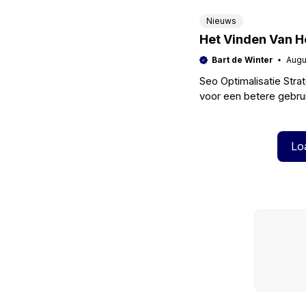
om het
Nieuws
Het Vinden Van H
Bart de Winter
Augu
Seo Optimalisatie Stra
voor een betere gebrui
zoekmachines bevorde
Lo