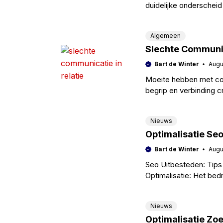
duidelijke onderscheid
Het vergroot hun gelo
Algemeen
Slechte Communic
Bart de Winter
Augu
Moeite hebben met comm
begrip en verbinding 
misverstanden die gro
Nieuws
Optimalisatie Seo
Bart de Winter
Augu
Seo Uitbesteden: Tips
Optimalisatie: Het bed
Zoekmachine Optimalis
zoekmachineoptimalisa
Nieuws
Optimalisatie Z