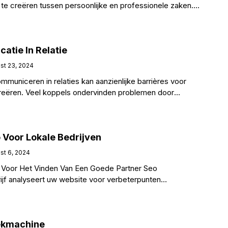
 te creëren tussen persoonlijke en professionele zaken.
ofwaardigheid, wat
atie In Relatie
st 23, 2024
uniceren in relaties kan aanzienlijke barrières voor
creëren. Veel koppels ondervinden problemen door
tendeels voortkomen uit verschillende
 Voor Lokale Bedrijven
st 6, 2024
 Voor Het Vinden Van Een Goede Partner Seo
rijf analyseert uw website voor verbeterpunten
eren: Fundamentele principes van
tie
oekmachine