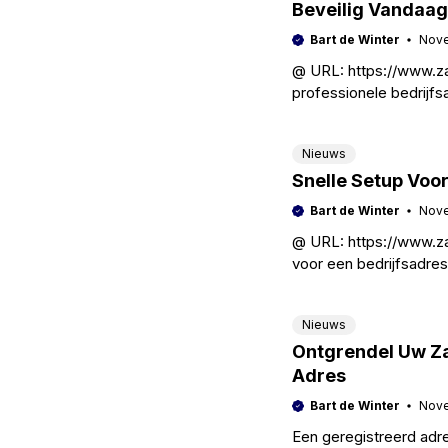
Beveilig Vandaag
Bart de Winter
Nove
@ URL: https://www.zak
professionele bedrijfs
bedrijf. Het verhoogt 
Nieuws
Snelle Setup Voo
Bart de Winter
Nove
@ URL: https://www.zak
voor een bedrijfsadres 
navigeren en geloofwa
Nieuws
Ontgrendel Uw Za
Adres
Bart de Winter
Nove
Een geregistreerd adre